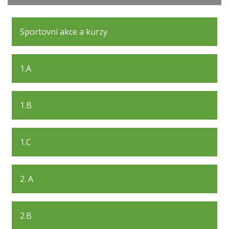
Sportovní akce a kurzy
1.A
1.B
1.C
2. A
2.B