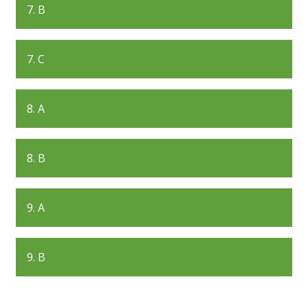
7. B
7. C
8. A
8. B
9. A
9. B