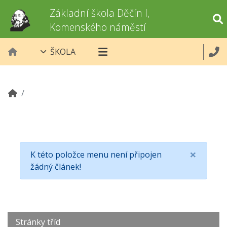
Základní škola Děčín I,
Komenského náměstí
ŠKOLA
×
K této položce menu není připojen
žádný článek!
Stránky tříd