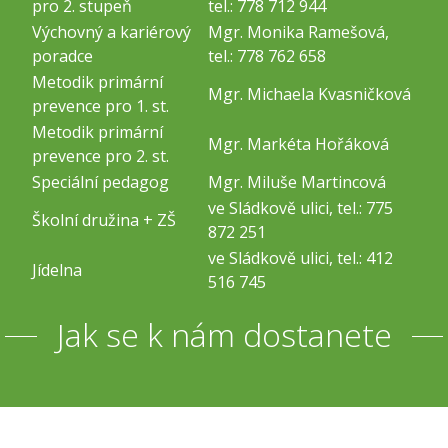
pro 2. stupeň
tel.: 778 712 944
Výchovný a kariérový
Mgr. Monika Ramešová,
poradce
tel.: 778 762 658
Metodik primární
Mgr. Michaela Kvasničková
prevence pro 1. st.
Metodik primární
Mgr. Markéta Hořáková
prevence pro 2. st.
Speciální pedagog
Mgr. Miluše Martincová
ve Sládkově ulici, tel.: 775
Školní družina + ZŠ
872 251
ve Sládkově ulici, tel.: 412
Jídelna
516 745
Jak se k nám dostanete