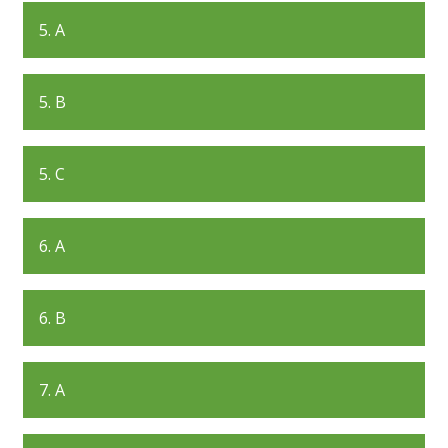
5. A
5. B
5. C
6. A
6. B
7. A