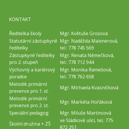
KONTAKT
Ředitelka školy
Mgr. Květuše Grosová
Statutární zástupkyně
Mgr. Naděžda Maixnerová,
ředitelky
tel.: 778 745 569
Zástupkyně ředitelky
Mgr. Renata Němečková,
pro 2. stupeň
tel.: 778 712 944
Výchovný a kariérový
Mgr. Monika Ramešová,
poradce
tel.: 778 762 658
Metodik primární
Mgr. Michaela Kvasničková
prevence pro 1. st.
Metodik primární
Mgr. Markéta Hořáková
prevence pro 2. st.
Speciální pedagog
Mgr. Miluše Martincová
ve Sládkově ulici, tel.: 775
Školní družina + ZŠ
872 251