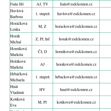
Fiala Jiří
AJ, TV
fiala@zsdckomen.cz
Havlová
1. stupeň
havlova@zsdckomen.cz
Barbora
Horáčková
M, Z
horackova@zsdckomen.cz
Lenka
Horák
Z, Př, Inf
horak@zsdckomen.cz
Michal
Horníková
ČJ, D
hornikova@zsdckomen.cz
Markéta
Hořáková
AJ
horakova@zsdckomen.cz
Markéta
Hrbáčková
1. stupeň
hrbackova@zsdckomen.cz
Michaela
Hnát
HV
hnat@zsdckomen.cz
Vladimír
Kotíková
M, Př
kotikova@zsdckomen.cz
Eva