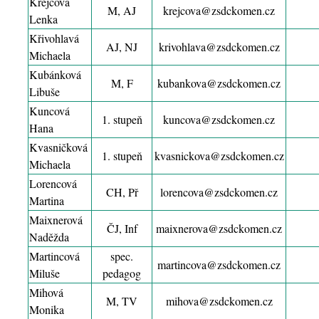
Krejčová
M, AJ
krejcova@zsdckomen.cz
Lenka
Křivohlavá
AJ, NJ
krivohlava@zsdckomen.cz
Michaela
Kubánková
M, F
kubankova@zsdckomen.cz
Libuše
Kuncová
1. stupeň
kuncova@zsdckomen.cz
Hana
Kvasničková
1. stupeň
kvasnickova@zsdckomen.cz
Michaela
Lorencová
CH, Př
lorencova@zsdckomen.cz
Martina
Maixnerová
ČJ, Inf
maixnerova@zsdckomen.cz
Naděžda
Martincová
spec.
martincova@zsdckomen.cz
Miluše
pedagog
Mihová
M, TV
mihova@zsdckomen.cz
Monika