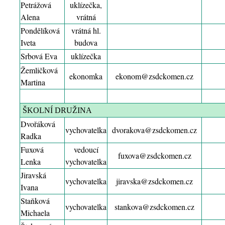
Petrážová
uklízečka,
Alena
vrátná
Pondělíková
vrátná hl.
Iveta
budova
Srbová Eva
uklízečka
Žemličková
ekonomka
ekonom
@zsdckomen.cz
Martina
ŠKOLNÍ DRUŽINA
Dvořáková
vychovatelka
dvorakova
@zsdckomen.cz
Radka
Fuxová
vedoucí
fuxova
@zsdckomen.cz
Lenka
vychovatelka
Jiravská
vychovatelka
jiravska
@zsdckomen.cz
Ivana
Staňková
vychovatelka
stankova
@zsdckomen.cz
Michaela