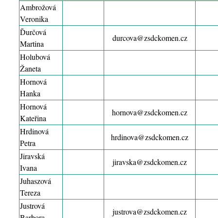
Ambrožová
Veronika
Ďurčová
durcova@zsdckomen.cz
Martina
Holubová
Žaneta
Hornová
Hanka
Hornová
hornova@zsdckomen.cz
Kateřina
Hrdinová
hrdinova@zsdckomen.cz
Petra
Jiravská
jiravska@zsdckomen.cz
Ivana
Juhaszová
Tereza
Justrová
justrova@zsdckomen.cz
Barbora