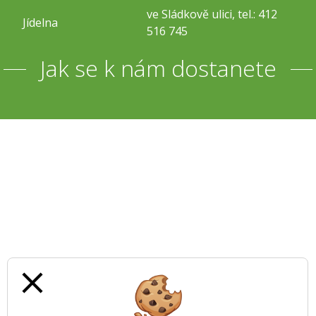
ve Sládkově ulici, tel.: 412
Jídelna
516 745
Jak se k nám dostanete
close