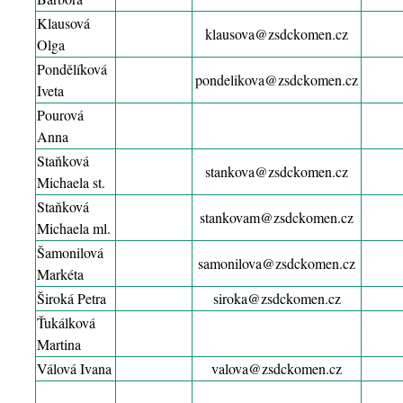
Klausová
klausova@zsdckomen.cz
Olga
Pondělíková
pondelikova@zsdckomen.cz
Iveta
Pourová
Anna
Staňková
stankova@zsdckomen.cz
Michaela st.
Staňková
stankovam@zsdckomen.cz
Michaela ml.
Šamonilová
samonilova@zsdckomen.cz
Markéta
Široká Petra
siroka@zsdckomen.cz
Ťukálková
Martina
Válová Ivana
valova@zsdckomen.cz