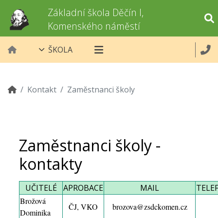
Základní škola Děčín I,
Komenského náměstí
ŠKOLA
Kontakt
Zaměstnanci školy
Zaměstnanci školy -
kontakty
UČITELÉ
APROBACE
MAIL
TELE
Brožová
ČJ, VKO
brozova@zsdckomen.cz
Dominika