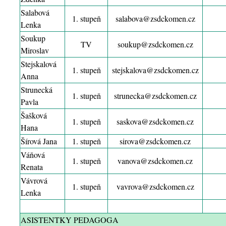
Salabová
1. stupeň
salabova@zsdckomen.cz
Lenka
Soukup
TV
soukup@zsdckomen.cz
Miroslav
Stejskalová
1. stupeň
stejskalova@zsdckomen.cz
Anna
Strunecká
1. stupeň
strunecka@zsdckomen.cz
Pavla
Šašková
1. stupeň
saskova@zsdckomen.cz
Hana
Šírová Jana
1. stupeň
sirova@zsdckomen.cz
Váňová
1. stupeň
vanova@zsdckomen.cz
Renata
Vávrová
1. stupeň
vavrova@zsdckomen.cz
Lenka
ASISTENTKY PEDAGOGA