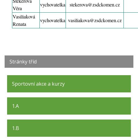
Štekerová
vychovatelka
stekerova
@zsdckomen.cz
Věra
Vasiliaková
vychovatelka
vasiliakova
@zsdckomen.cz
Renata
Stránky tříd
Sportovní akce a kurzy
1.A
1.B