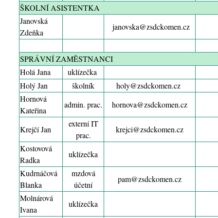
ŠKOLNÍ ASISTENTKA
Janovská
janovska
@zsdckomen.cz
Zdeňka
SPRÁVNÍ ZAMĚSTNANCI
Holá Jana
uklízečka
Holý Jan
školník
holy@zsdckomen.cz
Hornová
admin. prac.
hornova
@zsdckomen.cz
Kateřina
externí IT
Krejčí Jan
krejci
@zsdckomen.cz
prac.
Kostovová
uklízečka
Radka
Kudrnáčová
mzdová
pam
@zsdckomen.cz
Blanka
účetní
Molnárová
uklízečka
Ivana