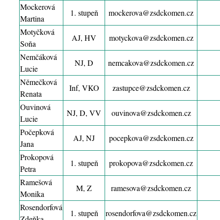
Mockerová
1. stupeň
mockerova@zsdckomen.cz
Martina
Motyčková
AJ, HV
motyckova@zsdckomen.cz
Soňa
Nemčáková
NJ, D
nemcakova@zsdckomen.cz
Lucie
Němečková
Inf, VKO
zastupce@zsdckomen.cz
Renata
Ouvinová
NJ, D, VV
ouvinova@zsdckomen.cz
Lucie
Počepková
AJ, NJ
pocepkova@zsdckomen.cz
Jana
Prokopová
1. stupeň
prokopova@zsdckomen.cz
Petra
Ramešová
M, Z
ramesova@zsdckomen.cz
Monika
Rosendorfová
1. stupeň
rosendorfova@zsdckomen.cz
Zdeňka