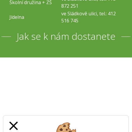
Školní družina + ZŠ
872 251
ve Sládkově ulici, tel.: 412
Jídelna
516 745
Jak se k nám dostanete
close