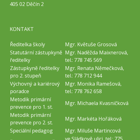
405 02 Děčín 2
KONTAKT
Ředitelka školy
Mgr. Květuše Grosová
Statutární zástupkyně
Mgr. Naděžda Maixnerová,
ředitelky
tel.: 778 745 569
Zástupkyně ředitelky
Mgr. Renata Němečková,
pro 2. stupeň
tel.: 778 712 944
Výchovný a kariérový
Mgr. Monika Ramešová,
poradce
tel.: 778 762 658
Metodik primární
Mgr. Michaela Kvasničková
prevence pro 1. st.
Metodik primární
Mgr. Markéta Hořáková
prevence pro 2. st.
Speciální pedagog
Mgr. Miluše Martincová
ve Sládkově ulici, tel.: 775