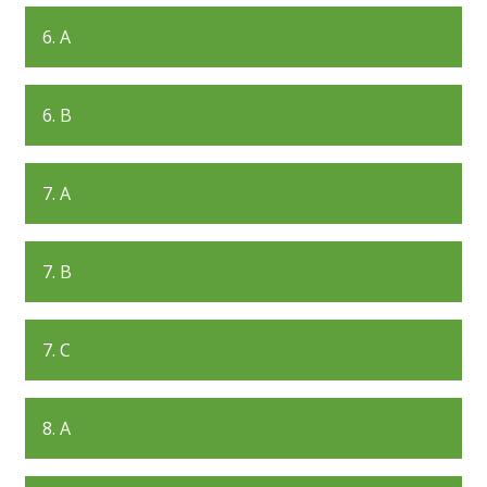
6. A
6. B
7. A
7. B
7. C
8. A