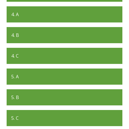
4. A
4. B
4. C
5. A
5. B
5. C