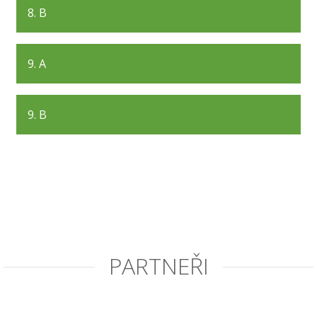
8. B
9. A
9. B
PARTNEŘI