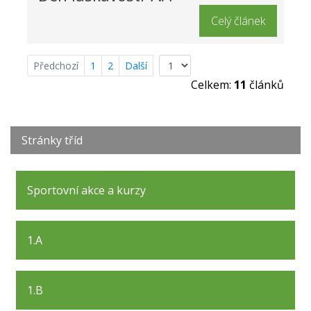
Celý článek
Předchozí
1
2
Další
Celkem:
11
článků
Stránky tříd
Sportovní akce a kurzy
1.A
1.B