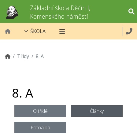
Základní škola Děčín I,
Komenského náměstí
ŠKOLA
Třídy
8. A
8. A
O třídě
Články
Fotoalba