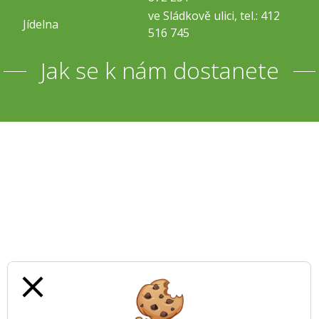
ve Sládkově ulici, tel.: 412
Jídelna
516 745
Jak se k nám dostanete
close