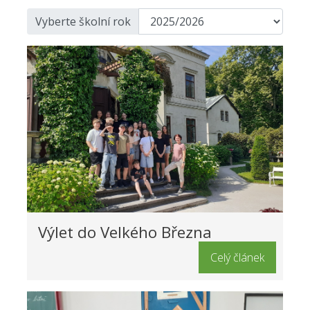
Vyberte školní rok
Výlet do Velkého Března
Celý článek