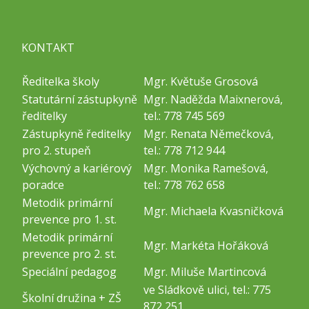
KONTAKT
Ředitelka školy
Mgr. Květuše Grosová
Statutární zástupkyně
Mgr. Naděžda Maixnerová,
ředitelky
tel.: 778 745 569
Zástupkyně ředitelky
Mgr. Renata Němečková,
pro 2. stupeň
tel.: 778 712 944
Výchovný a kariérový
Mgr. Monika Ramešová,
poradce
tel.: 778 762 658
Metodik primární
Mgr. Michaela Kvasničková
prevence pro 1. st.
Metodik primární
Mgr. Markéta Hořáková
prevence pro 2. st.
Speciální pedagog
Mgr. Miluše Martincová
ve Sládkově ulici, tel.: 775
Školní družina + ZŠ
872 251