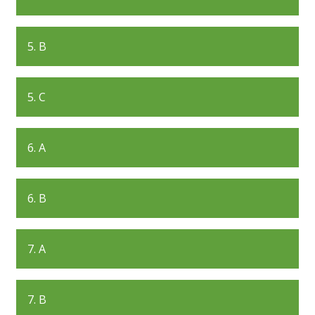
5. B
5. C
6. A
6. B
7. A
7. B