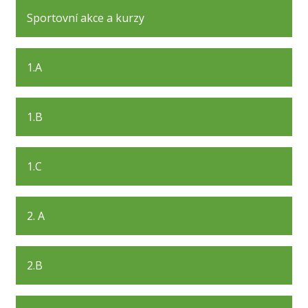
Sportovní akce a kurzy
1.A
1.B
1.C
2. A
2.B