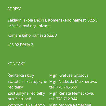
ADRESA
Základní škola Děčín I, Komenského náměstí 622/3,
příspěvková organizace
Komenského náměstí 622/3
405 02 Děčín 2
KONTAKT
Ředitelka školy
Mgr. Květuše Grosová
Statutární zástupkyně
Mgr. Naděžda Maixnerová,
ředitelky
tel.: 778 745 569
Zástupkyně ředitelky
Mgr. Renata Němečková,
pro 2. stupeň
tel.: 778 712 944
Výchovný a kariérový
Mgr. Monika Ramešová,