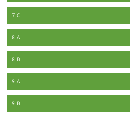
7. C
8. A
8. B
9. A
9. B