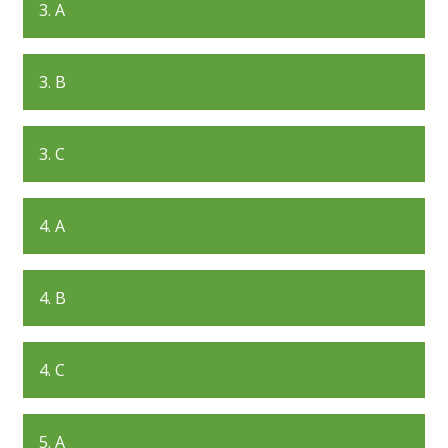
3. A
3. B
3. C
4. A
4. B
4. C
5. A