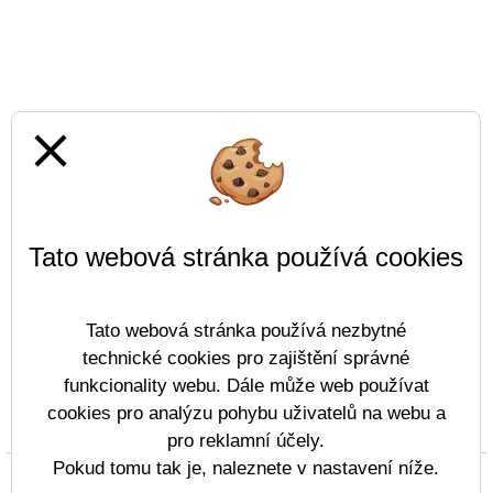
close
Tato webová stránka používá cookies
Tato webová stránka používá nezbytné
technické cookies pro zajištění správné
funkcionality webu. Dále může web používat
cookies pro analýzu pohybu uživatelů na webu a
Prohlášení o přístupnosti
Mapa webu
Cookies
pro reklamní účely.
Pokud tomu tak je, naleznete v nastavení níže.
Copyright © 2022 - 2023 ZŠ Komenského Děčín &