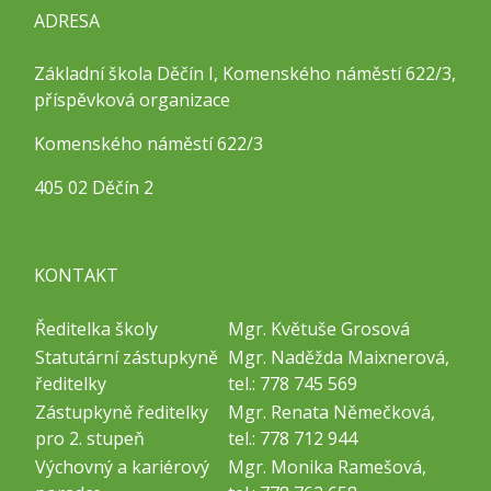
ADRESA
Základní škola Děčín I, Komenského náměstí 622/3,
příspěvková organizace
Komenského náměstí 622/3
405 02 Děčín 2
KONTAKT
Ředitelka školy
Mgr. Květuše Grosová
Statutární zástupkyně
Mgr. Naděžda Maixnerová,
ředitelky
tel.: 778 745 569
Zástupkyně ředitelky
Mgr. Renata Němečková,
pro 2. stupeň
tel.: 778 712 944
Výchovný a kariérový
Mgr. Monika Ramešová,