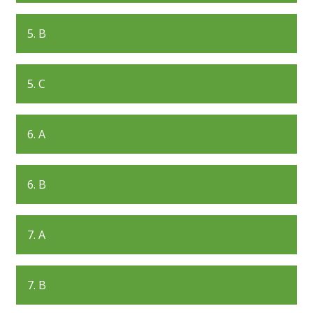
5. B
5. C
6. A
6. B
7. A
7. B