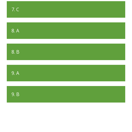
7. C
8. A
8. B
9. A
9. B