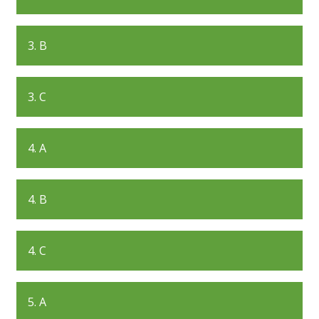
3. B
3. C
4. A
4. B
4. C
5. A