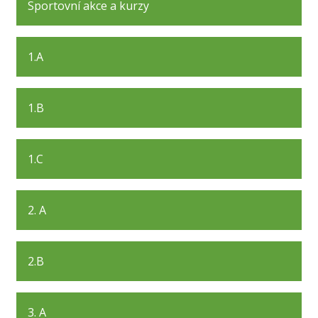
Sportovní akce a kurzy
1.A
1.B
1.C
2. A
2.B
3. A