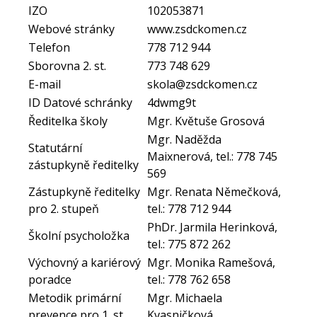
IZO
102053871
Webové stránky
www.zsdckomen.cz
Telefon
778 712 944
Sborovna 2. st.
773 748 629
E-mail
skola@zsdckomen.cz
ID Datové schránky
4dwmg9t
Ředitelka školy
Mgr. Květuše Grosová
Mgr. Naděžda
Statutární
Maixnerová, tel.: 778 745
zástupkyně ředitelky
569
Zástupkyně ředitelky
Mgr. Renata Němečková,
pro 2. stupeň
tel.: 778 712 944
PhDr. Jarmila Herinková,
Školní psycholožka
tel.: 775 872 262
Výchovný a kariérový
Mgr. Monika Ramešová,
poradce
tel.: 778 762 658
Metodik primární
Mgr. Michaela
prevence pro 1. st.
Kvasničková