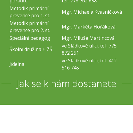
poradce
tel.: 778 762 658
Metodik primární
Mgr. Michaela Kvasničková
prevence pro 1. st.
Metodik primární
Mgr. Markéta Hořáková
prevence pro 2. st.
Speciální pedagog
Mgr. Miluše Martincová
ve Sládkově ulici, tel.: 775
Školní družina + ZŠ
872 251
ve Sládkově ulici, tel.: 412
Jídelna
516 745
Jak se k nám dostanete