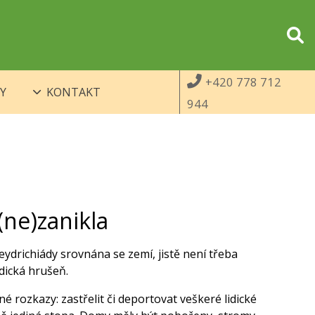
+420 778 712
Y
KONTAKT
944
(ne)zanikla
heydrichiády srovnána se zemí, jistě není třeba
ická hrušeň.
né rozkazy: zastřelit či deportovat veškeré lidické