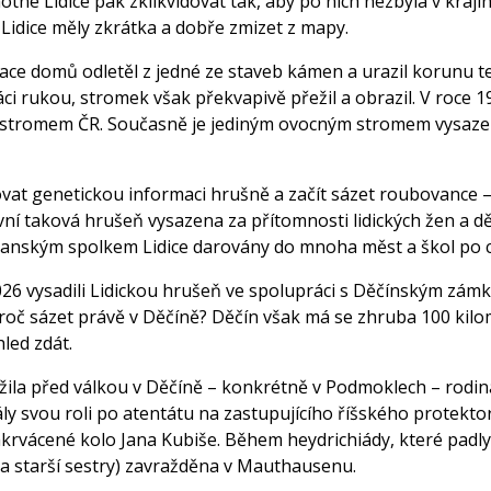
otné Lidice pak zklikvidovat tak, aby po nich nezbyla v kraj
 Lidice měly zkrátka a dobře zmizet z mapy.
ace domů odletěl z jedné ze staveb kámen a urazil korunu 
ci rukou, stromek však překvapivě přežil a obrazil. V roce 
tromem ČR. Současně je jediným ovocným stromem vysazeným
at genetickou informaci hrušně a začít sázet roubovance – d
vní taková hrušeň vysazena za přítomnosti lidických žen a d
anským spolkem Lidice darovány do mnoha měst a škol po c
026 vysadili Lidickou hrušeň ve spolupráci s Děčínským zámk
proč sázet právě v Děčíně? Děčín však má se zhruba 100 kilo
led zdát.
 žila před válkou v Děčíně – konkrétně v Podmoklech – rodina
ály svou roli po atentátu na zastupujícího říšského protekto
krvácené kolo Jana Kubiše. Během heydrichiády, které padly z
a starší sestry) zavražděna v Mauthausenu.