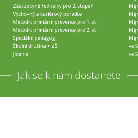
Zástupkyně ředitelky pro 2. stupeň
Mgr
Výchovný a kariérový poradce
Mgr
Metodik primární prevence pro 1. st.
Mgr
Metodik primární prevence pro 2. st.
Mgr
Speciální pedagog
Mgr
Školní družina + ZŠ
ve S
Jídelna
ve S
Jak se k nám dostanete