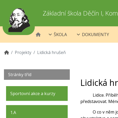
Základní škola Děčín I, K
ŠKOLA
DOKUMENTY
Projekty
Lidická hrušeň
Stránky tříd
Lidická h
Sportovní akce a kurzy
Lidice. Příbě
představovat. Mén
O co v něm jd
1.A