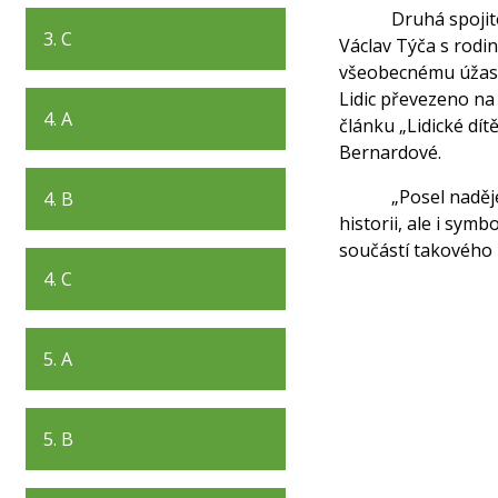
Druhá spojito
3. C
Václav Týča s rodi
všeobecnému úžasu 
Lidic převezeno na
4. A
článku „Lidické dít
Bernardové.
„Posel naděj
4. B
historii, ale i sym
součástí takového p
4. C
5. A
5. B