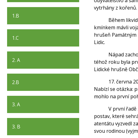
obyvatelstvo a sam
vytrhány z kořenů.
1.B
Během likvid
kmínkem mávli vojá
hrušeň Památným s
1.C
Lidic.
Nápad zachov
2. A
téhož roku byla pr
Lidické hrušně Obč
17. června 2
2.B
Nabízí se otázka: 
mohlo na první poh
3. A
V první řadě
postav, které sehr
atentátu vyzvedl za
3. B
svou rodinou (vyjm