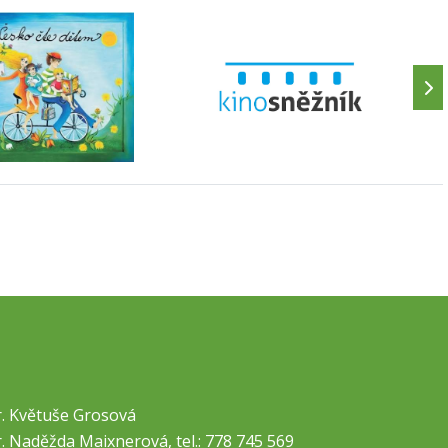
. Květuše Grosová
. Naděžda Maixnerová, tel.: 778 745 569