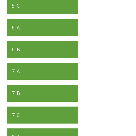
5. C
6. A
6. B
7. A
7. B
7. C