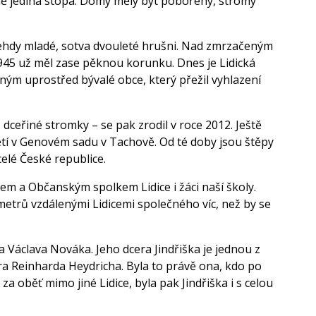
ině jediná stopa. Domy měly být pobořeny, stromy
tehdy mladé, sotva dvouleté hrušni. Nad zmrzačeným
1945 už měl zase pěknou korunku. Dnes je Lidická
 uprostřed bývalé obce, který přežil vyhlazení
ceřiné stromky – se pak zrodil v roce 2012. Ještě
ětí v Genovém sadu v Tachově. Od té doby jsou štěpy
elé České republice.
em a Občanským spolkem Lidice i žáci naší školy.
metrů vzdálenými Lidicemi společného víc, než by se
 Václava Nováka. Jeho dcera Jindřiška je jednou z
ra Reinharda Heydricha. Byla to právě ona, kdo po
a oběť mimo jiné Lidice, byla pak Jindřiška i s celou