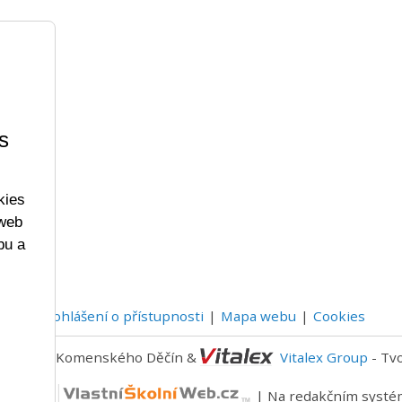
s
kies
 web
bu a
Prohlášení o přístupnosti
Mapa webu
Cookies
- 2023 ZŠ Komenského Děčín &
Vitalex Group
- Tv
níWeb.cz
| Na redakčním syst