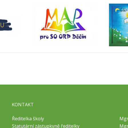
KONTAKT
Ředitelka školy
Mgr
Statutární zástupkyně ředitelky
Mgr