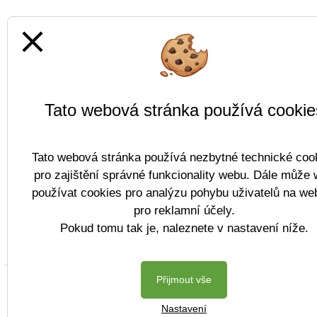
close
Tato webová stránka používá cookie
Tato webová stránka používá nezbytné technické coo
pro zajištění správné funkcionality webu. Dále může
používat cookies pro analýzu pohybu uživatelů na we
pro reklamní účely.
Pokud tomu tak je, naleznete v nastavení níže.
Přijmout vše
Copyright © 2022 
Nastavení
Postaveno ve službě
VlastníŠkol