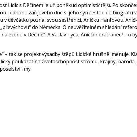
st Lidic s Děčínem je už poněkud optimističtější. Po skončení
nou. Jednoho zářijového dne si jeho syn cestou do biografu 
v děvčátku poznal svou sestřenici, Aničku Hanfovou. Anička b
 „převýchovu“ do Německa. O neuvěřitelném shledání refero
ě nalezeno v Děčíně“. A Václav Týča, Aniččin bratranec? To by
e“ – tak se projekt výsadby štěpů Lidické hrušně jmenuje. Kla
bolicky poukázat na životaschopnost stromu, krajiny, národa
oselství i my.