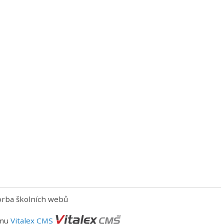
orba školních webů
ému
Vitalex CMS