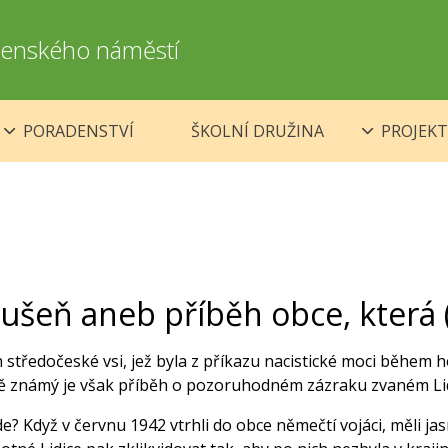
omenského náměstí
PORADENSTVÍ
ŠKOLNÍ DRUŽINA
PROJEKT
rušeň aneb příběh obce, která 
h středočeské vsi, jež byla z příkazu nacistické moci během 
ě známý je však příběh o pozoruhodném zázraku zvaném Lid
e? Když v červnu 1942 vtrhli do obce němečtí vojáci, měli jas