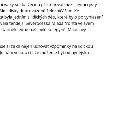
 války se do Děčína přistěhoval mezi jinými i jistý
všiml dívky doprovázené železničářem. Ke
yla jedním z lidických dětí, které bylo po vyhlazení
vala tehdejší Severočeská Mladá fronta ve svém
l tatínek jedné naší milé kolegyně, Miloslavy
de si za cíl nejen uchovat vzpomínky na lidickou
. Je nám velkou ctí, že můžeme být od nynějška