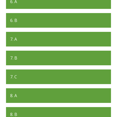
6. A
6. B
7. A
7. B
7. C
8. A
8. B