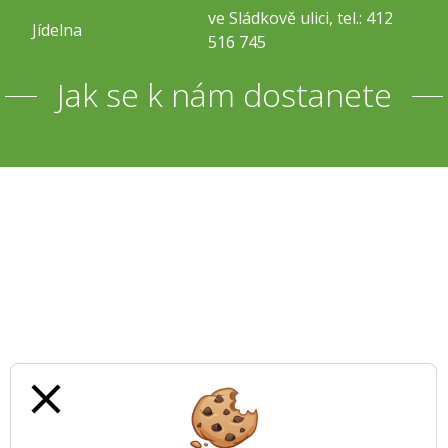
ve Sládkově ulici, tel.: 412
Jídelna
516 745
Jak se k nám dostanete
close