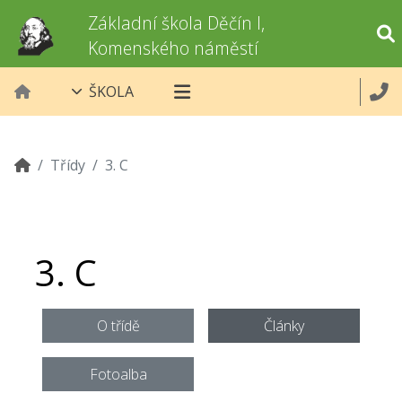
Základní škola Děčín I,
Komenského náměstí
ŠKOLA
Třídy
3. C
3. C
O třídě
Články
Fotoalba