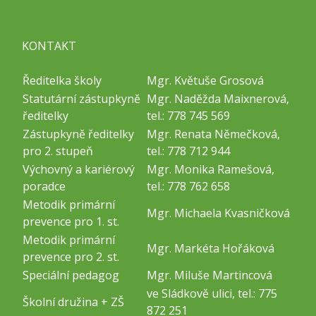
KONTAKT
Ředitelka školy
Mgr. Květuše Grosová
Statutární zástupkyně
Mgr. Naděžda Maixnerová,
ředitelky
tel.: 778 745 569
Zástupkyně ředitelky
Mgr. Renata Němečková,
pro 2. stupeň
tel.: 778 712 944
Výchovný a kariérový
Mgr. Monika Ramešová,
poradce
tel.: 778 762 658
Metodik primární
Mgr. Michaela Kvasničková
prevence pro 1. st.
Metodik primární
Mgr. Markéta Hořáková
prevence pro 2. st.
Speciální pedagog
Mgr. Miluše Martincová
ve Sládkově ulici, tel.: 775
Školní družina + ZŠ
872 251