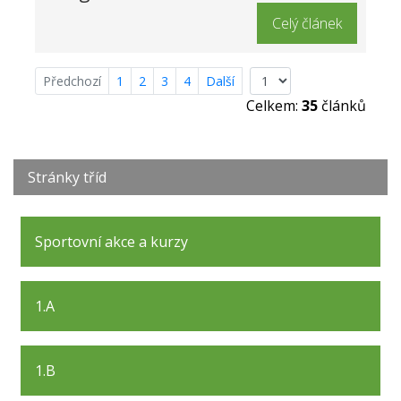
Celý článek
Předchozí
1
2
3
4
Další
Celkem:
35
článků
Stránky tříd
Sportovní akce a kurzy
1.A
1.B