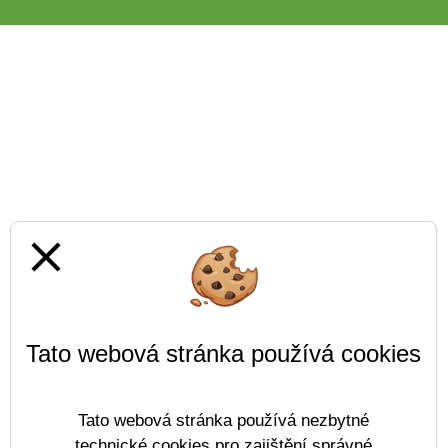
close
Tato webová stránka používá cookies
Tato webová stránka používá nezbytné
technické cookies pro zajištění správné