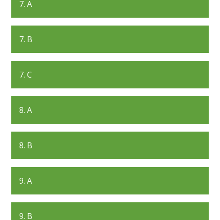
7. A
7. B
7. C
8. A
8. B
9. A
9. B