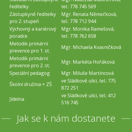
ředitelky
tel.: 778 745 569
Zástupkyně ředitelky
Mgr. Renata Němečková,
pro 2. stupeň
tel.: 778 712 944
Výchovný a kariérový
Mgr. Monika Ramešová,
poradce
tel.: 778 762 658
Metodik primární
Mgr. Michaela Kvasničková
prevence pro 1. st.
Metodik primární
Mgr. Markéta Hořáková
prevence pro 2. st.
Speciální pedagog
Mgr. Miluše Martincová
ve Sládkově ulici, tel.: 775
Školní družina + ZŠ
872 251
ve Sládkově ulici, tel.: 412
Jídelna
516 745
Jak se k nám dostanete