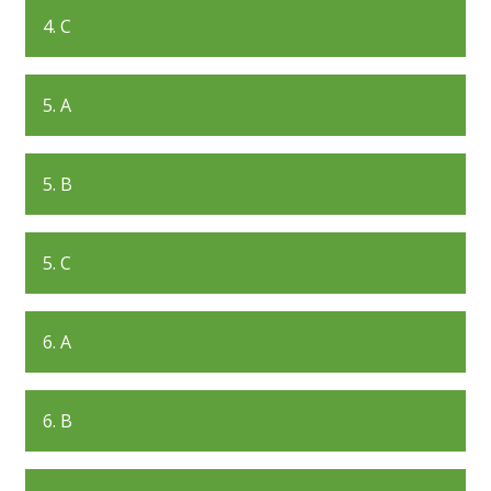
4. C
5. A
5. B
5. C
6. A
6. B