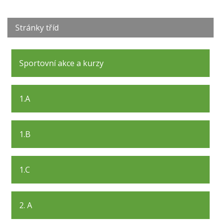
Stránky tříd
Sportovní akce a kurzy
1.A
1.B
1.C
2. A