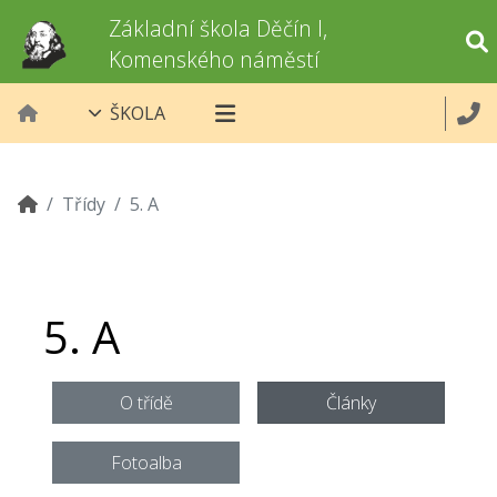
Základní škola Děčín I,
Komenského náměstí
ŠKOLA
Třídy
5. A
5. A
O třídě
Články
Fotoalba