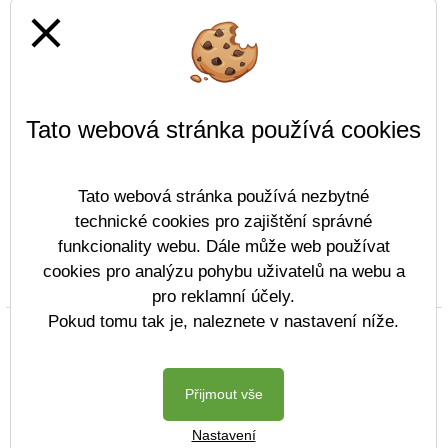
close
Tato webová stránka používá cookies
Tato webová stránka používá nezbytné
technické cookies pro zajištění správné
funkcionality webu. Dále může web používat
cookies pro analýzu pohybu uživatelů na webu a
Prohlášení o přístupnosti
Mapa webu
Cookies
pro reklamní účely.
Pokud tomu tak je, naleznete v nastavení níže.
Copyright © 2022 - 2023 ZŠ Komenského Děčín &
Vitalex Group
- Tvorba školních webů
Postaveno ve službě
VlastníŠkolníWeb.cz
Přijmout vše
| Na redakčním
Nastavení
systému
Vitalex CMS