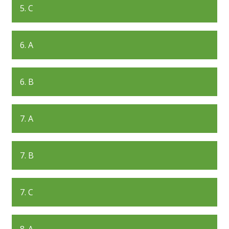
5. C
6. A
6. B
7. A
7. B
7. C