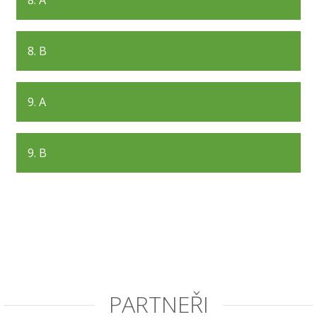
8. A
8. B
9. A
9. B
PARTNEŘI