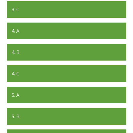
3. C
4. A
4. B
4. C
5. A
5. B