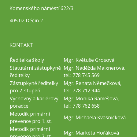
Komenského náměstí 622/3
405 02 Děčín 2
KONTAKT
Ředitelka školy
Mgr. Květuše Grosová
Statutární zástupkyně
Mgr. Naděžda Maixnerová,
ředitelky
tel.: 778 745 569
Zástupkyně ředitelky
Mgr. Renata Němečková,
pro 2. stupeň
tel.: 778 712 944
Výchovný a kariérový
Mgr. Monika Ramešová,
poradce
tel.: 778 762 658
Metodik primární
Mgr. Michaela Kvasničková
prevence pro 1. st.
Metodik primární
Mgr. Markéta Hořáková
prevence pro 2. st.