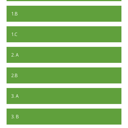
1.B
1.C
2. A
2.B
3. A
3. B