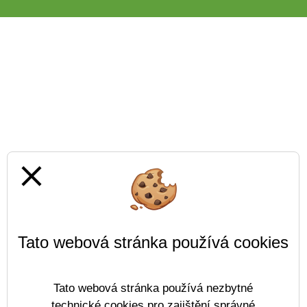
close
Tato webová stránka používá cookies
Tato webová stránka používá nezbytné
technické cookies pro zajištění správné