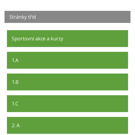
Stránky tříd
Sportovní akce a kurzy
1.A
1.B
1.C
2. A