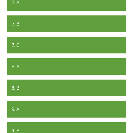
7. A
7. B
7. C
8. A
8. B
9. A
9. B