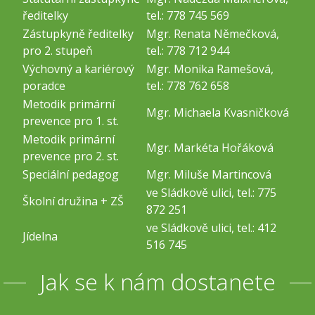
ředitelky
tel.: 778 745 569
Zástupkyně ředitelky
Mgr. Renata Němečková,
pro 2. stupeň
tel.: 778 712 944
Výchovný a kariérový
Mgr. Monika Ramešová,
poradce
tel.: 778 762 658
Metodik primární
Mgr. Michaela Kvasničková
prevence pro 1. st.
Metodik primární
Mgr. Markéta Hořáková
prevence pro 2. st.
Speciální pedagog
Mgr. Miluše Martincová
ve Sládkově ulici, tel.: 775
Školní družina + ZŠ
872 251
ve Sládkově ulici, tel.: 412
Jídelna
516 745
Jak se k nám dostanete