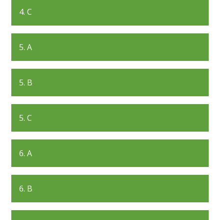
4. C
5. A
5. B
5. C
6. A
6. B