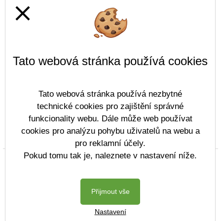
close
Tato webová stránka používá cookies
Tato webová stránka používá nezbytné
technické cookies pro zajištění správné
funkcionality webu. Dále může web používat
cookies pro analýzu pohybu uživatelů na webu a
Prohlášení o přístupnosti
Mapa webu
Cookies
pro reklamní účely.
Pokud tomu tak je, naleznete v nastavení níže.
Copyright © 2022 - 2023 ZŠ Komenského Děčín &
Vitalex Group
- Tvorba školních webů
Postaveno ve službě
VlastníŠkolníWeb.cz
Přijmout vše
| Na redakčním
Nastavení
systému
Vitalex CMS