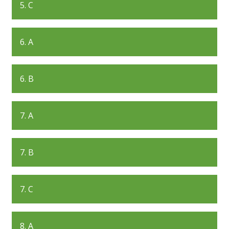
5. C
6. A
6. B
7. A
7. B
7. C
8. A