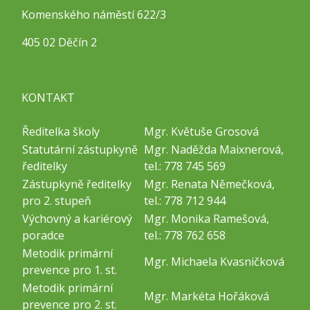
Komenského náměstí 622/3
405 02 Děčín 2
KONTAKT
Ředitelka školy
Mgr. Květuše Grosová
Statutární zástupkyně
Mgr. Naděžda Maixnerová,
ředitelky
tel.: 778 745 569
Zástupkyně ředitelky
Mgr. Renata Němečková,
pro 2. stupeň
tel.: 778 712 944
Výchovný a kariérový
Mgr. Monika Ramešová,
poradce
tel.: 778 762 658
Metodik primární
Mgr. Michaela Kvasničková
prevence pro 1. st.
Metodik primární
Mgr. Markéta Hořáková
prevence pro 2. st.