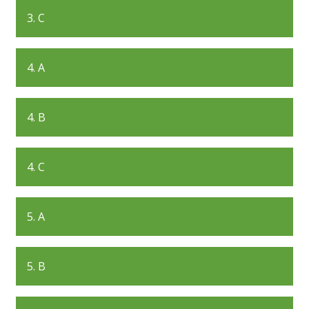
3. C
4. A
4. B
4. C
5. A
5. B