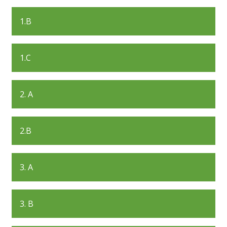
1.B
1.C
2. A
2.B
3. A
3. B