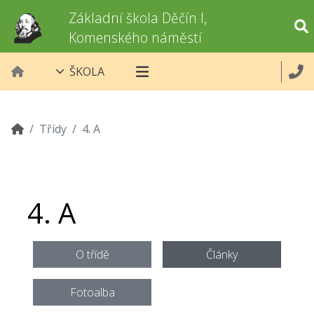
Základní škola Děčín I,
Komenského náměstí
ŠKOLA
Třídy
4. A
4. A
O třídě
Články
Fotoalba