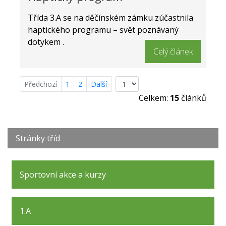
Třída 3.A se na děčínském zámku zúčastnila
haptického programu – svět poznávaný
dotykem .
Celý článek
Předchozí
1
2
Další
Celkem:
15
článků
Stránky tříd
Sportovní akce a kurzy
1.A