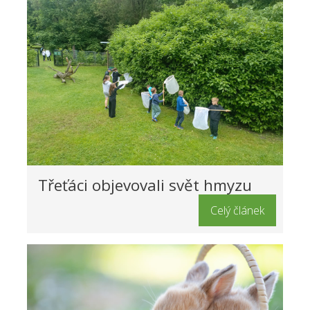
Třeťáci objevovali svět hmyzu
Celý článek