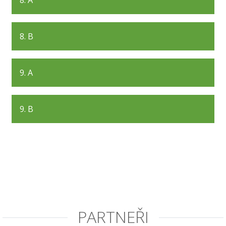
8. A
8. B
9. A
9. B
PARTNEŘI