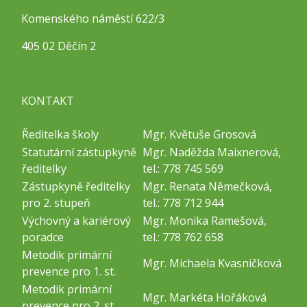
Komenského náměstí 622/3
405 02 Děčín 2
KONTAKT
Ředitelka školy
Mgr. Květuše Grosová
Statutární zástupkyně
Mgr. Naděžda Maixnerová,
ředitelky
tel.: 778 745 569
Zástupkyně ředitelky
Mgr. Renata Němečková,
pro 2. stupeň
tel.: 778 712 944
Výchovný a kariérový
Mgr. Monika Ramešová,
poradce
tel.: 778 762 658
Metodik primární
Mgr. Michaela Kvasničková
prevence pro 1. st.
Metodik primární
Mgr. Markéta Hořáková
prevence pro 2. st.