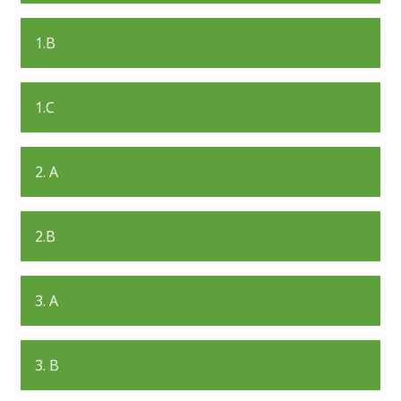
1.B
1.C
2. A
2.B
3. A
3. B