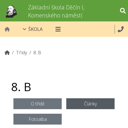
Základní škola Děčín I,
Komenského náměstí
ŠKOLA
Třídy
8. B
8. B
O třídě
Články
Fotoalba