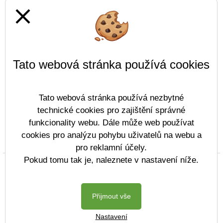
close
Tato webová stránka používá cookies
Tato webová stránka používá nezbytné
technické cookies pro zajištění správné
funkcionality webu. Dále může web používat
cookies pro analýzu pohybu uživatelů na webu a
Prohlášení o přístupnosti
Mapa webu
Cookies
pro reklamní účely.
Pokud tomu tak je, naleznete v nastavení níže.
Copyright © 2022 - 2023 ZŠ Komenského Děčín &
Vitalex Group
- Tvorba školních webů
Postaveno ve službě
VlastníŠkolníWeb.cz
Přijmout vše
| Na redakčním
Nastavení
systému
Vitalex CMS