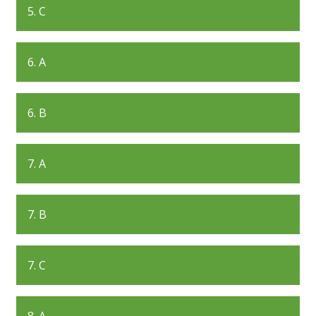
5. C
6. A
6. B
7. A
7. B
7. C