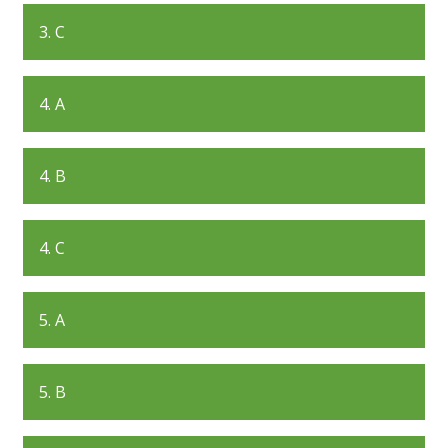
3. C
4. A
4. B
4. C
5. A
5. B