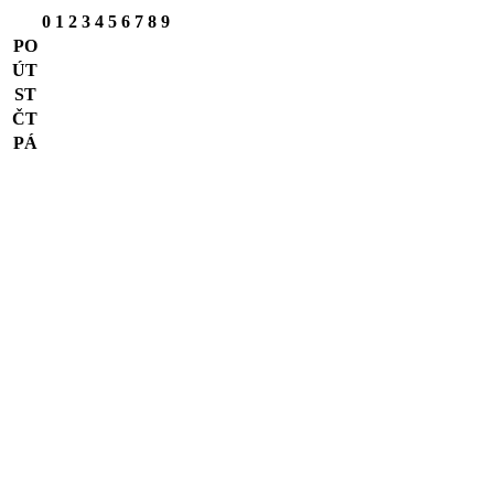
0
1
2
3
4
5
6
7
8
9
PO
ÚT
ST
ČT
PÁ