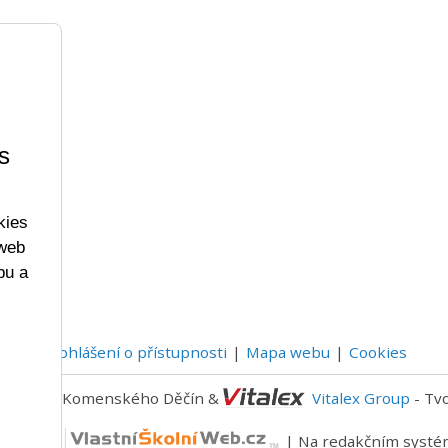
s
kies
 web
bu a
Prohlášení o přístupnosti
Mapa webu
Cookies
- 2023 ZŠ Komenského Děčín &
Vitalex Group
- Tv
níWeb.cz
| Na redakčním syst