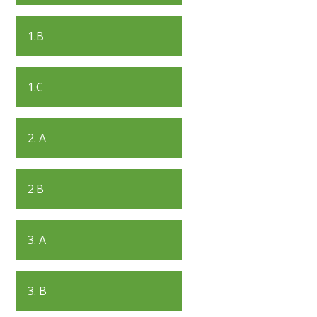
1.B
1.C
2. A
2.B
3. A
3. B