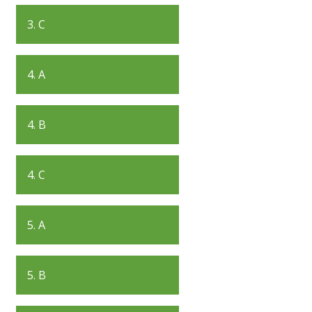
3. C
4. A
4. B
4. C
5. A
5. B