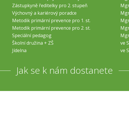
Zástupkyně ředitelky pro 2. stupeň
Mgr
Výchovný a kariérový poradce
Mgr
Metodik primární prevence pro 1. st.
Mgr
Metodik primární prevence pro 2. st.
Mgr
Speciální pedagog
Mgr
Školní družina + ZŠ
ve S
Jídelna
ve S
Jak se k nám dostanete