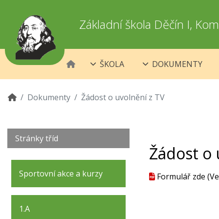
Základní škola Děčín I, K
ŠKOLA
DOKUMENTY
Dokumenty
Žádost o uvolnění z TV
Stránky tříd
Žádost o 
Sportovní akce a kurzy
Formulář zde
(Ve
1.A