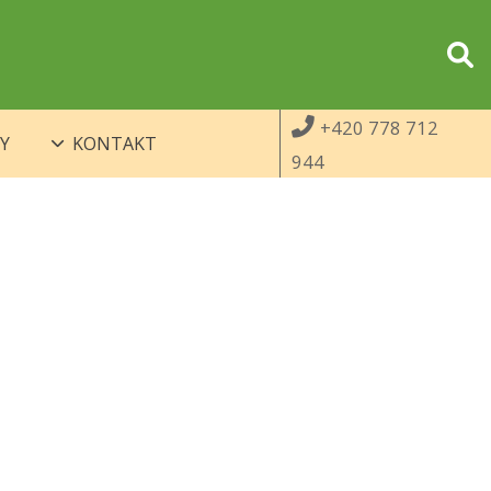
+420 778 712
Y
KONTAKT
944