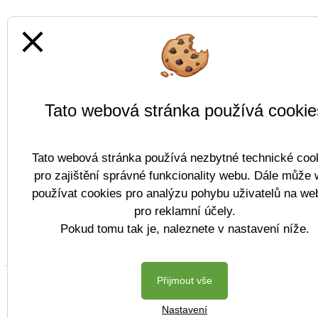
close
Tato webová stránka používá cookie
Tato webová stránka používá nezbytné technické coo
pro zajištění správné funkcionality webu. Dále může
používat cookies pro analýzu pohybu uživatelů na we
pro reklamní účely.
Pokud tomu tak je, naleznete v nastavení níže.
Přijmout vše
Copyright © 2022 
Nastavení
Postaveno ve službě
VlastníŠkol