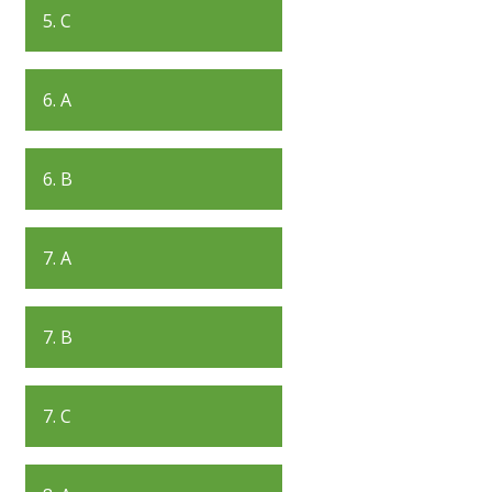
5. C
6. A
6. B
7. A
7. B
7. C