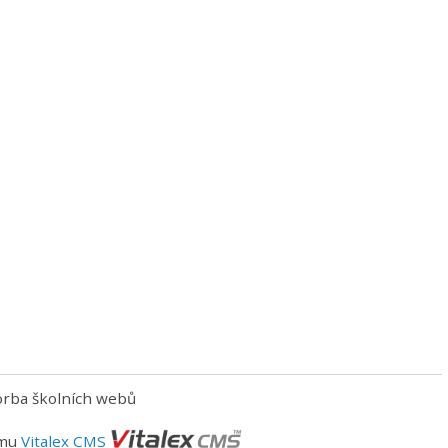
orba školních webů
ému
Vitalex CMS