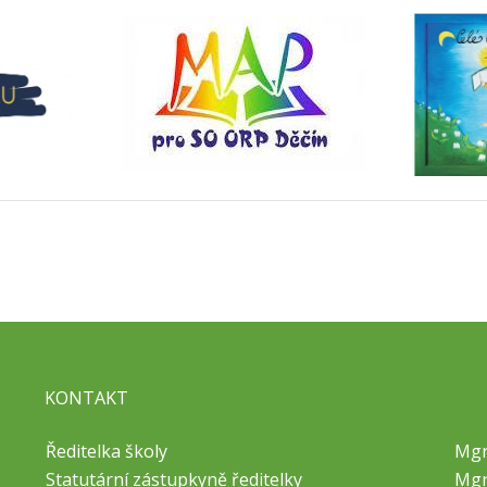
KONTAKT
Ředitelka školy
Mgr
Statutární zástupkyně ředitelky
Mgr