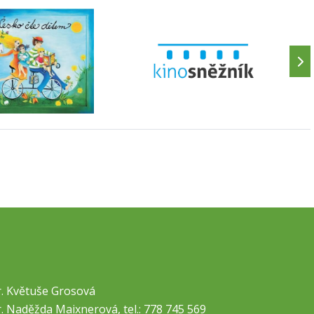
. Květuše Grosová
. Naděžda Maixnerová, tel.: 778 745 569