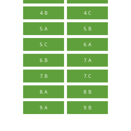
4. B
4. C
5. A
5. B
5. C
6. A
6. B
7. A
7. B
7. C
8. A
8. B
9. A
9. B