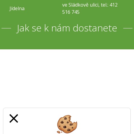
ve Sládkově ulici, tel.: 412
Jídelna
516 745
Jak se k nám dostanete
close