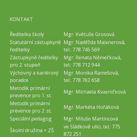
KONTAKT
Ředitelka školy
Mgr. Květuše Grosová
Statutární zástupkyně
Mgr. Naděžda Maixnerová,
ředitelky
tel.: 778 745 569
Zástupkyně ředitelky
Mgr. Renata Němečková,
pro 2. stupeň
tel.: 778 712 944
Výchovný a kariérový
Mgr. Monika Ramešová,
poradce
tel.: 778 762 658
Metodik primární
Mgr. Michaela Kvasničková
prevence pro 1. st.
Metodik primární
Mgr. Markéta Hořáková
prevence pro 2. st.
Speciální pedagog
Mgr. Miluše Martincová
ve Sládkově ulici, tel.: 775
Školní družina + ZŠ
872 251