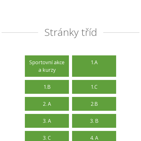
Stránky tříd
Sportovní akce
1.A
a kurzy
1.B
1.C
2. A
2.B
3. A
3. B
3. C
4. A