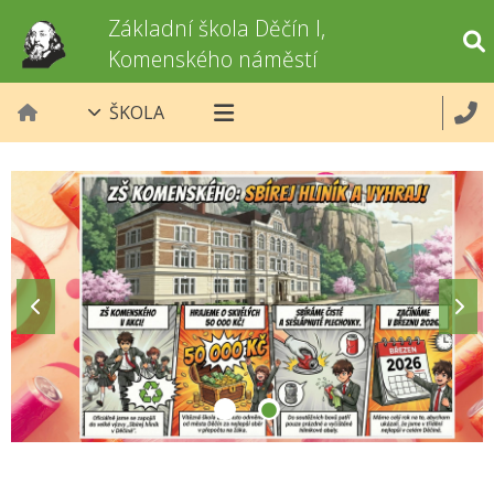
Základní škola Děčín I,
Komenského náměstí
ŠKOLA