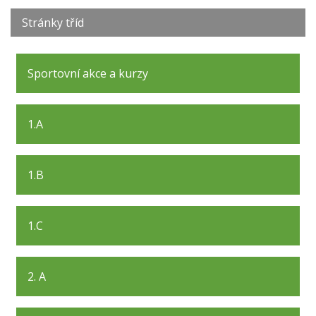
Stránky tříd
Sportovní akce a kurzy
1.A
1.B
1.C
2. A