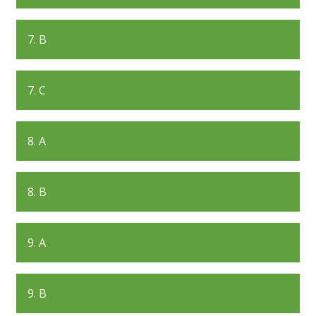
7. B
7. C
8. A
8. B
9. A
9. B