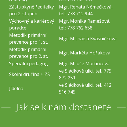
Zástupkyně ředitelky
Mgr. Renata Němečková,
pro 2. stupeň
tel.: 778 712 944
Výchovný a kariérový
Mgr. Monika Ramešová,
poradce
tel.: 778 762 658
Metodik primární
Mgr. Michaela Kvasničková
prevence pro 1. st.
Metodik primární
Mgr. Markéta Hořáková
prevence pro 2. st.
Speciální pedagog
Mgr. Miluše Martincová
ve Sládkově ulici, tel.: 775
Školní družina + ZŠ
872 251
ve Sládkově ulici, tel.: 412
Jídelna
516 745
Jak se k nám dostanete