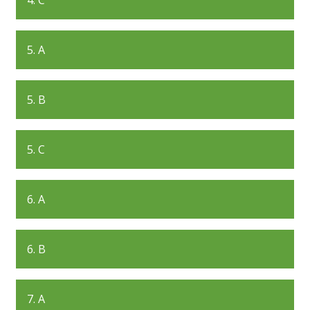
4. C
5. A
5. B
5. C
6. A
6. B
7. A