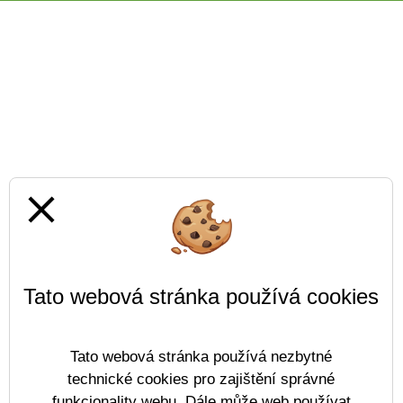
close
Tato webová stránka používá cookies
Tato webová stránka používá nezbytné
technické cookies pro zajištění správné
funkcionality webu. Dále může web používat