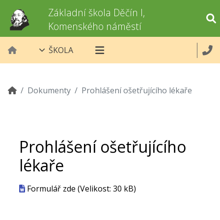
Základní škola Děčín I,
Komenského náměstí
ŠKOLA
Dokumenty
Prohlášení ošetřujícího lékaře
Prohlášení ošetřujícího
lékaře
Formulář zde
(Velikost: 30 kB)