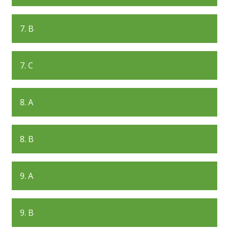
7. B
7. C
8. A
8. B
9. A
9. B