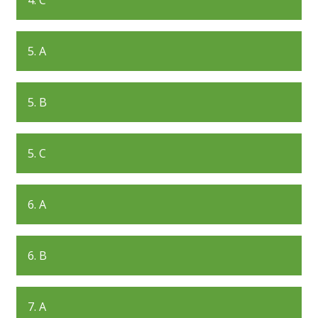
4. C
5. A
5. B
5. C
6. A
6. B
7. A