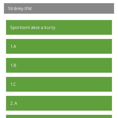
Stránky tříd
Sportovní akce a kurzy
1.A
1.B
1.C
2. A