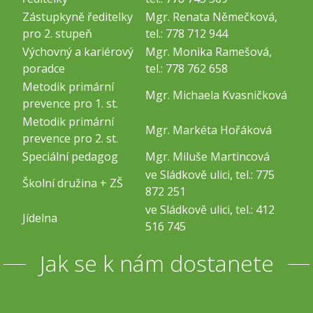
Zástupkyně ředitelky
Mgr. Renata Němečková,
pro 2. stupeň
tel.: 778 712 944
Výchovný a kariérový
Mgr. Monika Ramešová,
poradce
tel.: 778 762 658
Metodik primární
Mgr. Michaela Kvasničková
prevence pro 1. st.
Metodik primární
Mgr. Markéta Hořáková
prevence pro 2. st.
Speciální pedagog
Mgr. Miluše Martincová
ve Sládkově ulici, tel.: 775
Školní družina + ZŠ
872 251
ve Sládkově ulici, tel.: 412
Jídelna
516 745
Jak se k nám dostanete