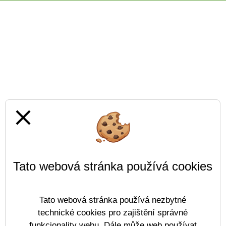
close
Tato webová stránka používá cookies
Tato webová stránka používá nezbytné
technické cookies pro zajištění správné
funkcionality webu. Dále může web používat