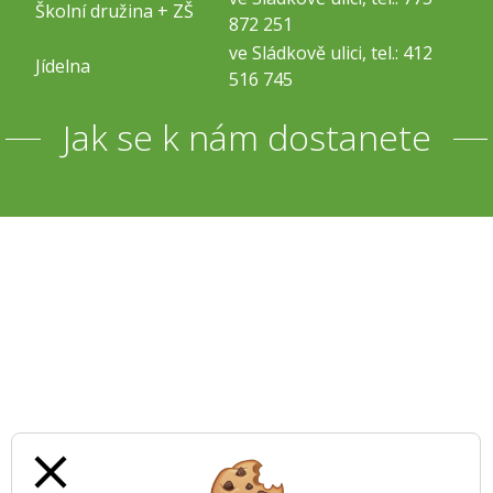
Školní družina + ZŠ
872 251
ve Sládkově ulici, tel.: 412
Jídelna
516 745
Jak se k nám dostanete
close