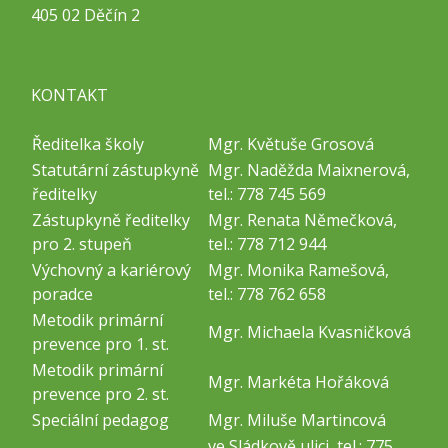
405 02 Děčín 2
KONTAKT
Ředitelka školy
Mgr. Květuše Grosová
Statutární zástupkyně
Mgr. Naděžda Maixnerová,
ředitelky
tel.: 778 745 569
Zástupkyně ředitelky
Mgr. Renata Němečková,
pro 2. stupeň
tel.: 778 712 944
Výchovný a kariérový
Mgr. Monika Ramešová,
poradce
tel.: 778 762 658
Metodik primární
Mgr. Michaela Kvasničková
prevence pro 1. st.
Metodik primární
Mgr. Markéta Hořáková
prevence pro 2. st.
Speciální pedagog
Mgr. Miluše Martincová
ve Sládkově ulici, tel.: 775