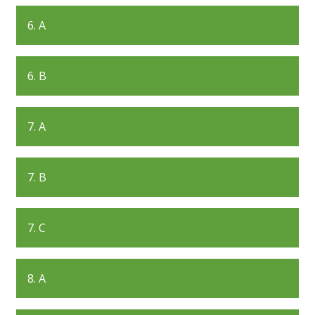
6. A
6. B
7. A
7. B
7. C
8. A