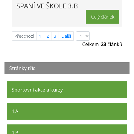
SPANÍ VE ŠKOLE 3.B
Celý článek
Předchozí
1
2
3
Další
Celkem:
23
článků
Stránky tříd
Sportovní akce a kurzy
1.A
1.B