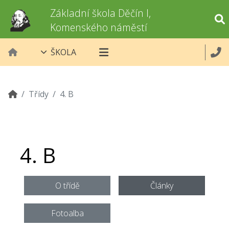
Základní škola Děčín I,
Komenského náměstí
ŠKOLA
Třídy
4. B
4. B
O třídě
Články
Fotoalba