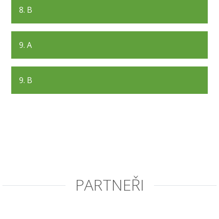
8. B
9. A
9. B
PARTNEŘI