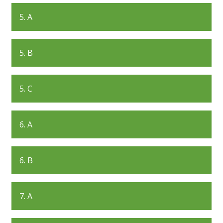
5. A
5. B
5. C
6. A
6. B
7. A