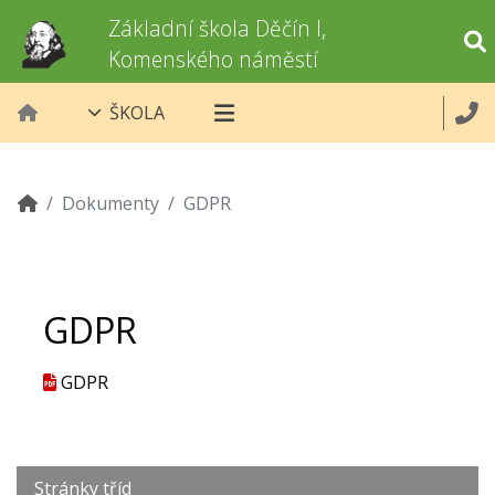
Základní škola Děčín I,
Komenského náměstí
ŠKOLA
Dokumenty
GDPR
GDPR
GDPR
Stránky tříd