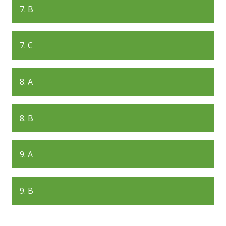
7. B
7. C
8. A
8. B
9. A
9. B