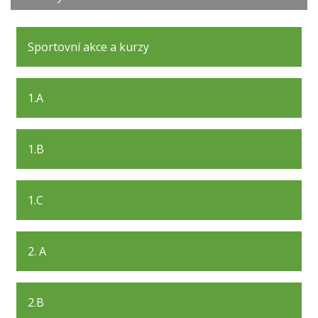
Sportovní akce a kurzy
1.A
1.B
1.C
2. A
2.B