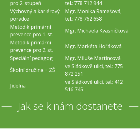
pro 2. stupeň
tel.: 778 712 944
Výchovný a kariérový
Mgr. Monika Ramešová,
poradce
tel.: 778 762 658
Metodik primární
Mgr. Michaela Kvasničková
prevence pro 1. st.
Metodik primární
Mgr. Markéta Hořáková
prevence pro 2. st.
Speciální pedagog
Mgr. Miluše Martincová
ve Sládkově ulici, tel.: 775
Školní družina + ZŠ
872 251
ve Sládkově ulici, tel.: 412
Jídelna
516 745
Jak se k nám dostanete