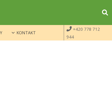
+420 778 712
Y
KONTAKT
944