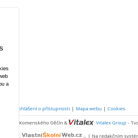
s
kies
 web
bu a
Prohlášení o přístupnosti
Mapa webu
Cookies
- 2023 ZŠ Komenského Děčín &
Vitalex Group
- Tv
níWeb.cz
| Na redakčním syst