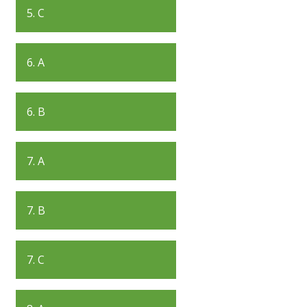
5. C
6. A
6. B
7. A
7. B
7. C