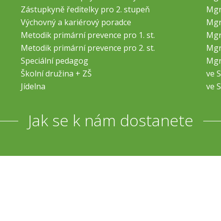
Zástupkyně ředitelky pro 2. stupeň
Mgr
Výchovný a kariérový poradce
Mgr
Metodik primární prevence pro 1. st.
Mgr
Metodik primární prevence pro 2. st.
Mgr
Speciální pedagog
Mgr
Školní družina + ZŠ
ve S
Jídelna
ve S
Jak se k nám dostanete