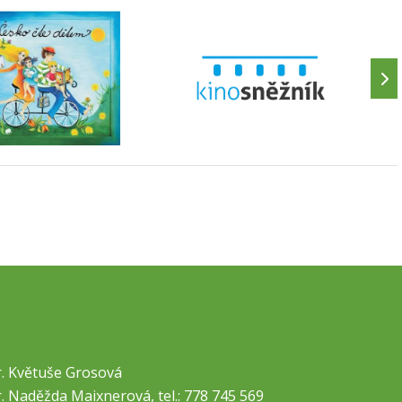
. Květuše Grosová
. Naděžda Maixnerová, tel.: 778 745 569