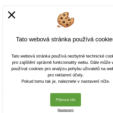
close
Tato webová stránka používá cookie
Tato webová stránka používá nezbytné technické coo
pro zajištění správné funkcionality webu. Dále může
používat cookies pro analýzu pohybu uživatelů na we
pro reklamní účely.
Pokud tomu tak je, naleznete v nastavení níže.
Přijmout vše
Copyright © 2022 
Nastavení
Postaveno ve službě
VlastníŠkol