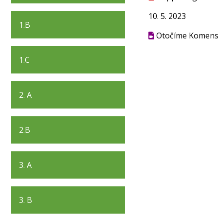
10. 5. 2023
1.B
Otočíme Komen
1.C
2. A
2.B
3. A
3. B