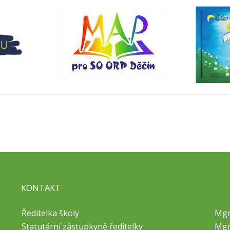
KONTAKT
Ředitelka školy
Mgr
Statutární zástupkyně ředitelky
Mgr