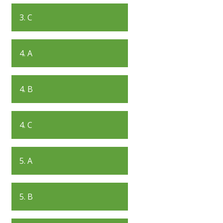
3. C
4. A
4. B
4. C
5. A
5. B