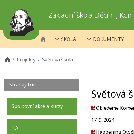
Základní škola Děčín I, K
ŠKOLA
DOKUMENTY
Projekty
Světová škola
Stránky tříd
Světová š
Sportovní akce a kurzy
Objedeme Kome
17. 9. 2024
1.A
Happening Otoč