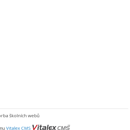
orba školních webů
ému
Vitalex CMS