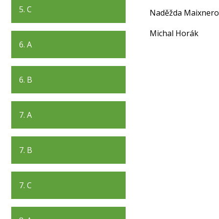
5. C
Naděžda Maixnero
Michal Horák
6. A
6. B
7. A
7. B
7. C