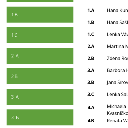
1.A
Hana Kun
1.B
1.B
Hana Šaš
1.C
Lenka Vá
1.C
2.A
Martina 
2. A
2.B
Zdena Ro
3.A
Barbora 
2.B
3.B
Jana Šíro
3.C
Lenka Sa
3. A
Michaela
4.A
Kvasničk
3. B
4.B
Renata V