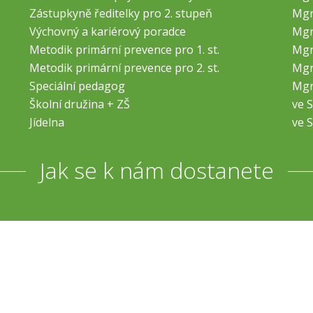
Zástupkyně ředitelky pro 2. stupeň
Mgr
Výchovný a kariérový poradce
Mgr
Metodik primární prevence pro 1. st.
Mgr
Metodik primární prevence pro 2. st.
Mgr
Speciální pedagog
Mgr
Školní družina + ZŠ
ve S
Jídelna
ve S
Jak se k nám dostanete