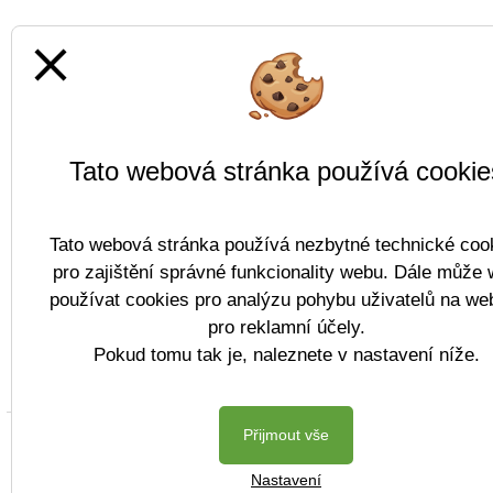
close
Tato webová stránka používá cookie
Tato webová stránka používá nezbytné technické coo
pro zajištění správné funkcionality webu. Dále může
používat cookies pro analýzu pohybu uživatelů na we
pro reklamní účely.
Pokud tomu tak je, naleznete v nastavení níže.
Přijmout vše
Copyright © 2022 
Nastavení
Postaveno ve službě
VlastníŠkol