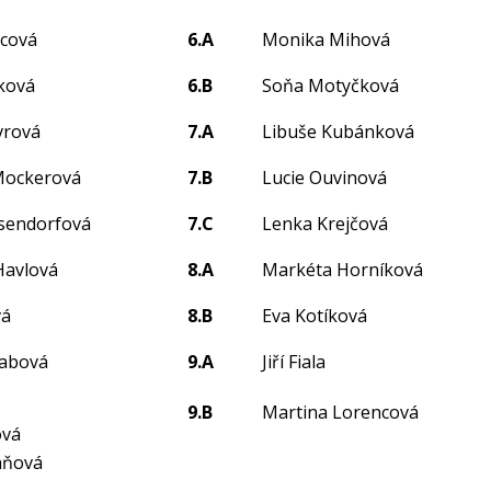
cová
6.A
Monika Mihová
ková
6.B
Soňa Motyčková
vrová
7.A
Libuše Kubánková
Mockerová
7.B
Lucie Ouvinová
sendorfová
7.C
Lenka Krejčová
Havlová
8.A
Markéta Horníková
vá
8.B
Eva Kotíková
labová
9.A
Jiří Fiala
9.B
Martina Lorencová
ová
áňová