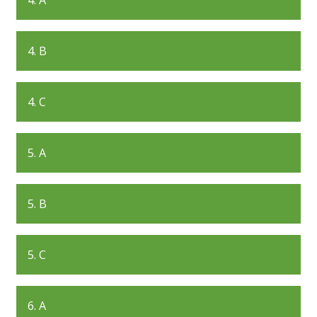
4. A
4. B
4. C
5. A
5. B
5. C
6. A