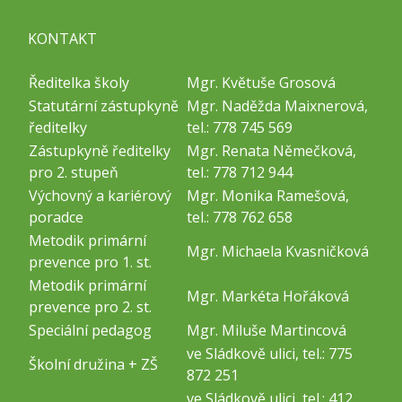
KONTAKT
Ředitelka školy
Mgr. Květuše Grosová
Statutární zástupkyně
Mgr. Naděžda Maixnerová,
ředitelky
tel.: 778 745 569
Zástupkyně ředitelky
Mgr. Renata Němečková,
pro 2. stupeň
tel.: 778 712 944
Výchovný a kariérový
Mgr. Monika Ramešová,
poradce
tel.: 778 762 658
Metodik primární
Mgr. Michaela Kvasničková
prevence pro 1. st.
Metodik primární
Mgr. Markéta Hořáková
prevence pro 2. st.
Speciální pedagog
Mgr. Miluše Martincová
ve Sládkově ulici, tel.: 775
Školní družina + ZŠ
872 251
ve Sládkově ulici, tel.: 412