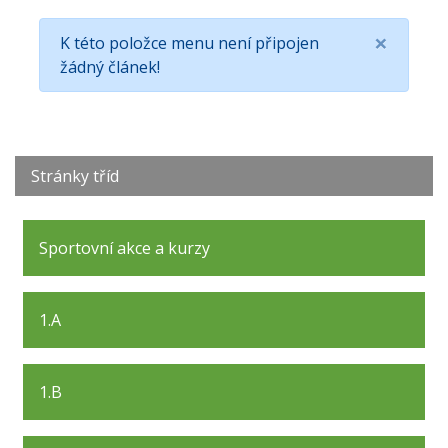
×
K této položce menu není připojen
žádný článek!
Stránky tříd
Sportovní akce a kurzy
1.A
1.B