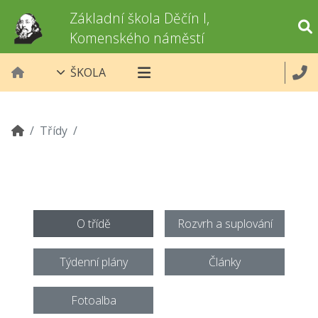
Základní škola Děčín I,
Komenského náměstí
ŠKOLA
Třídy
O třídě
Rozvrh a suplování
Týdenní plány
Články
Fotoalba