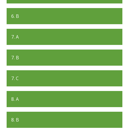
6. B
7. A
7. B
7. C
8. A
8. B