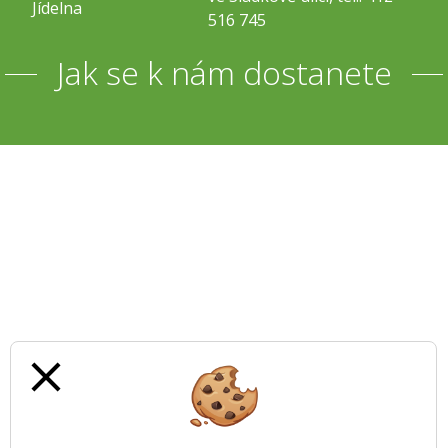
Jídelna
516 745
Jak se k nám dostanete
close