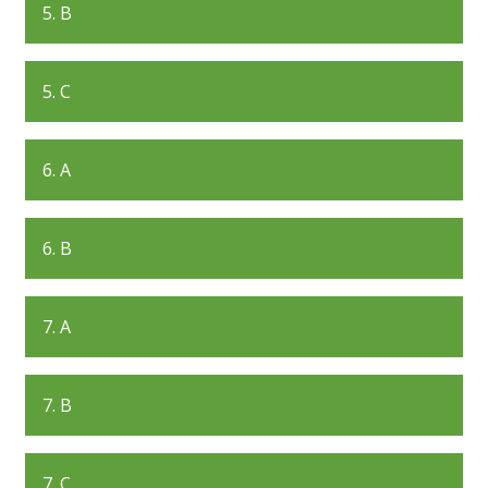
5. B
5. C
6. A
6. B
7. A
7. B
7. C