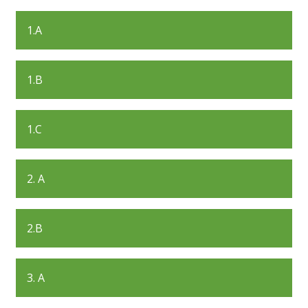
1.A
1.B
1.C
2. A
2.B
3. A