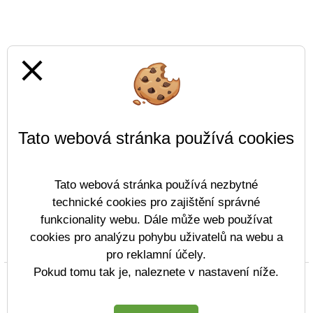
close
Tato webová stránka používá cookies
Tato webová stránka používá nezbytné
technické cookies pro zajištění správné
funkcionality webu. Dále může web používat
cookies pro analýzu pohybu uživatelů na webu a
Prohlášení o přístupnosti
Mapa webu
Cookies
pro reklamní účely.
Pokud tomu tak je, naleznete v nastavení níže.
Copyright © 2022 - 2023 ZŠ Komenského Děčín &
Vitalex Group
- Tvorba školních webů