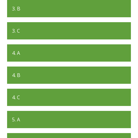
3. B
3. C
4. A
4. B
4. C
5. A