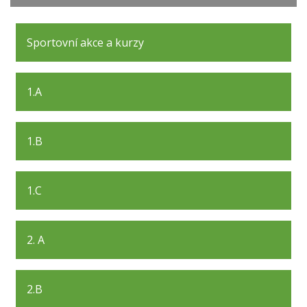
Sportovní akce a kurzy
1.A
1.B
1.C
2. A
2.B