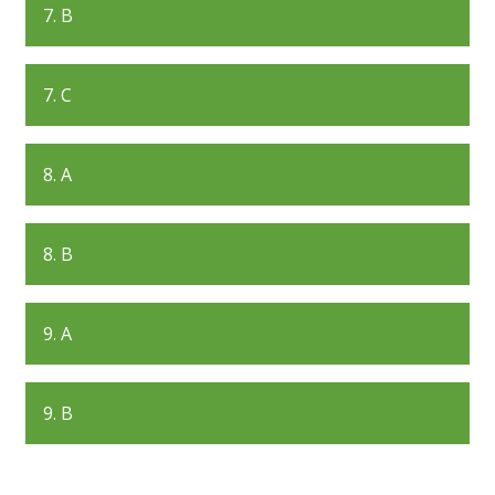
7. B
7. C
8. A
8. B
9. A
9. B