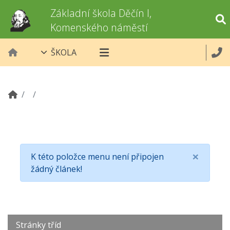
Základní škola Děčín I,
Komenského náměstí
ŠKOLA
×
K této položce menu není připojen
žádný článek!
Stránky tříd