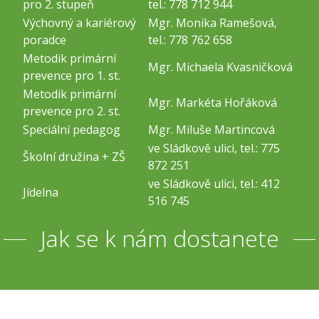
pro 2. stupeň
tel.: 778 712 944
Výchovný a kariérový
Mgr. Monika Ramešová,
poradce
tel.: 778 762 658
Metodik primární
Mgr. Michaela Kvasničková
prevence pro 1. st.
Metodik primární
Mgr. Markéta Hořáková
prevence pro 2. st.
Speciální pedagog
Mgr. Miluše Martincová
ve Sládkově ulici, tel.: 775
Školní družina + ZŠ
872 251
ve Sládkově ulici, tel.: 412
Jídelna
516 745
Jak se k nám dostanete