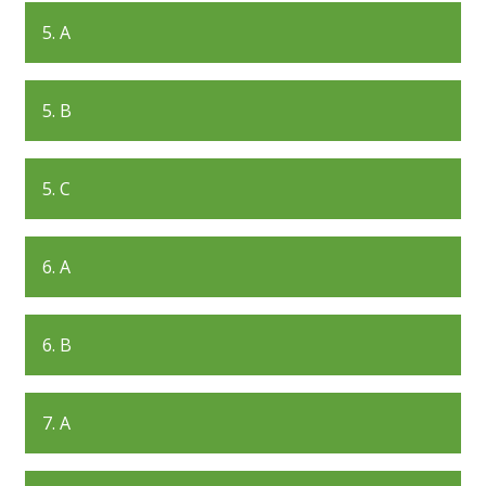
5. A
5. B
5. C
6. A
6. B
7. A