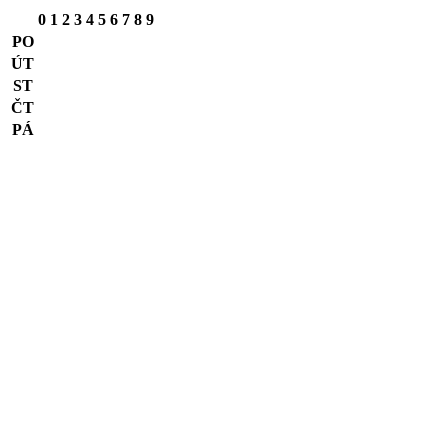
0
1
2
3
4
5
6
7
8
9
PO
ÚT
ST
ČT
PÁ